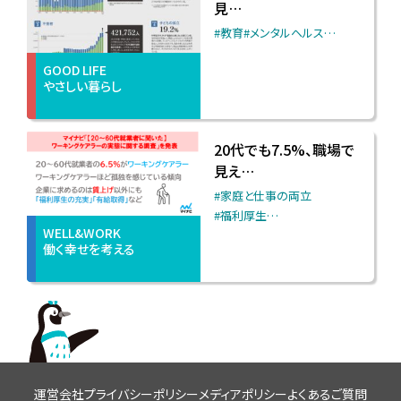
見…
#教育
#メンタルヘルス
…
GOOD LIFE
やさしい暮らし
20代でも7.5%、職場で
見え…
#家庭と仕事の両立
#福利厚生
…
WELL&WORK
働く幸せを考える
運営会社
プライバシーポリシー
メディアポリシー
よくあるご質問