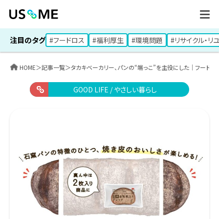
注目のタグ
#フードロス
#福利厚生
#環境問題
#リサイクル・リ
HOME
＞
記事一覧
＞
タカキベーカリー、パンの“端っこ”を主役にした｜フード
GOOD LIFE / やさしい暮らし