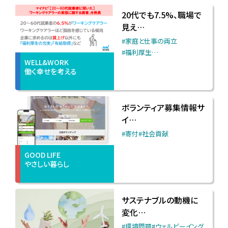
20代でも7.5%、職場で
見え…
#家庭と仕事の両立
#福利厚生
…
WELL&WORK
働く幸せを考える
ボランティア募集情報サ
イ…
#寄付
#社会貢献
GOOD LIFE
やさしい暮らし
サステナブルの動機に
変化…
#環境問題
#ウェルビーイング