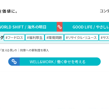
コン
を価値に。
WORLD SHIFT / 海外の明日
GOOD LIFE / やさ
グ
#フードロス
#福利厚生
#環境問題
#リサイクル・リユース
#サ
を「支える側」の｜同僚への新制度を導入
WELL&WORK / 働く幸せを考える