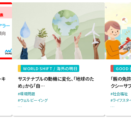
WORLD SHIFT /
海外の明日
GOOD L
ーキ
サステナブルの動機に変化、「地球のた
「親の免
め」から「自…
クシーサ
#環境問題
#社会福祉
#ウェルビーイング
#ライフスタ
…
…