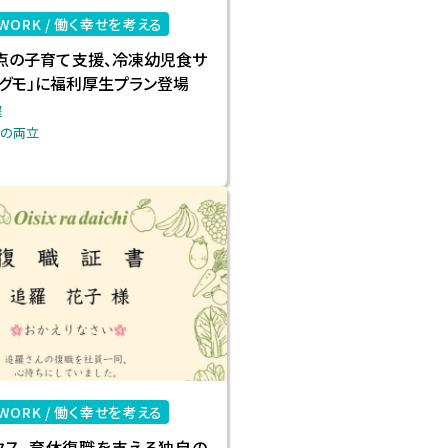
WORK /
働く幸せを考える
点の子育て支援、冷凍幼児食サ
モグモ」に福利厚生プラン登場
躍
事の両立
WORK /
働く幸せを考える
クス、育休復職を支える独自の