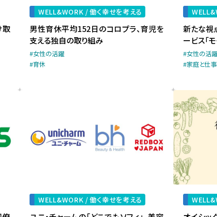
WELL&WORK /
働く幸せを考える
WELL&
け取
男性育休平均152日のコロプラ、育児を
新たな視
支える独自の取り組み
ービス「
#女性の活躍
#女性の活
#育休
#家庭と仕
WELL&WORK /
働く幸せを考える
WELL&
同僚
ユニ・チャームの「どこでもソフィ」、美容
オイシッ