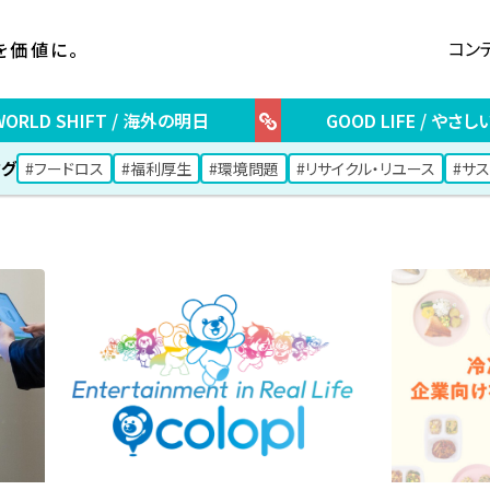
コン
を価値に。
WORLD SHIFT / 海外の明日
GOOD LIFE / やさ
グ
#フードロス
#福利厚生
#環境問題
#リサイクル・リユース
#サ