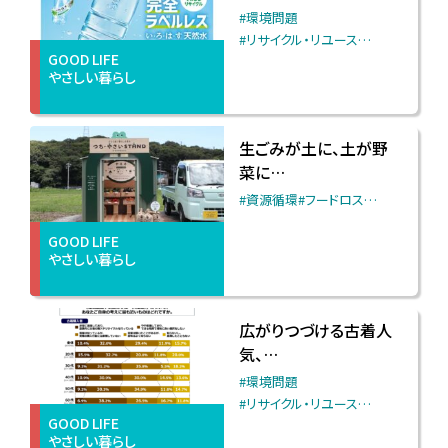
#環境問題
#リサイクル・リユース
…
GOOD LIFE
やさしい暮らし
生ごみが土に、土が野
菜に…
#資源循環
#フードロス
…
GOOD LIFE
やさしい暮らし
広がりつづける古着人
気、…
#環境問題
#リサイクル・リユース
…
GOOD LIFE
やさしい暮らし