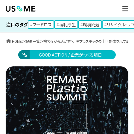
注目のタグ
#フードロス
#福利厚生
#環境問題
#リサイクル・リ
HOME
＞
記事一覧
＞
捨てるから活かすへ。廃プラスチックの｜可能性を示す展
GOOD ACTION / 企業がつくる明日