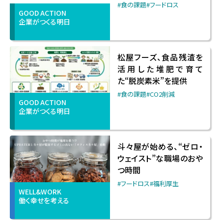
#食の課題
#フードロス
GOOD ACTION
企業がつくる明日
松屋フーズ、食品残渣を
活用した堆肥で育て
た“脱炭素米”を提供
#食の課題
#CO2削減
GOOD ACTION
企業がつくる明日
斗々屋が始める、“ゼロ・
ウェイスト”な職場のおや
つ時間
#フードロス
#福利厚生
WELL&WORK
働く幸せを考える