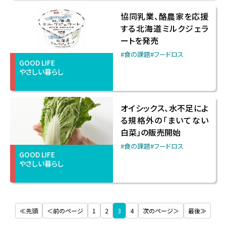
協同乳業、酪農家を応援
する北海道ミルクジェラ
ートを発売
#食の課題
#フードロス
GOOD LIFE
やさしい暮らし
オイシックス、水不足によ
る規格外の「まいてない
白菜」の販売開始
#食の課題
#フードロス
GOOD LIFE
やさしい暮らし
≪先頭
＜前のページ
1
2
3
4
次のページ＞
最後≫