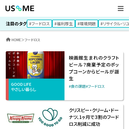
注目のタグ
#フードロス
#福利厚生
#環境問題
#リサイクル・リ
HOME
＞
フードロス
映画館生まれのクラフト
ビール？廃棄予定のポッ
プコーンからビールが誕
生
GOOD LIFE
#食の課題
#フードロス
やさしい暮らし
クリスピー・クリーム・ドー
ナツ、1ヶ月で３割のフード
ロス削減に成功